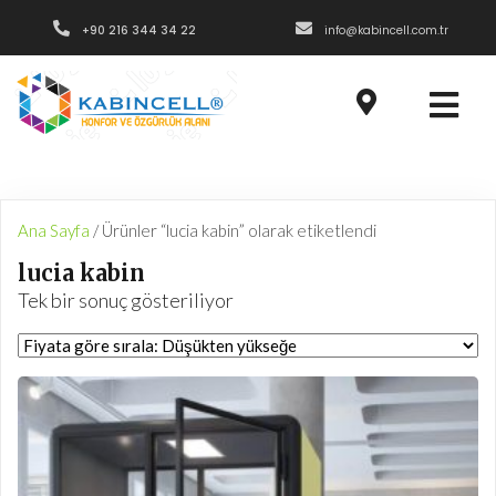
+90 216 344 34 22
info@kabincell.com.tr
Ana Sayfa
/ Ürünler “lucia kabin” olarak etiketlendi
lucia kabin
Tek bir sonuç gösteriliyor