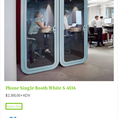
Phone Single Booth White S-4536
$
2.300,00
+ KDV
Sepete Ekle