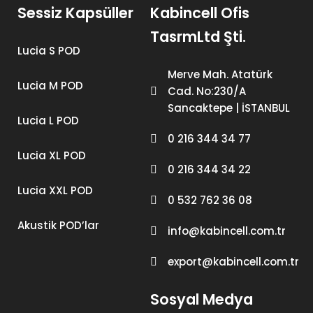
Sessiz Kapsüller
Kabincell Ofis
TasrmLtd Şti.
Lucia S POD
Merve Mah. Atatürk
Lucia M POD
Cad. No:230/A
Sancaktepe | İSTANBUL
Lucia L POD
0 216 344 34 77
Lucia XL POD
0 216 344 34 22
Lucia XXL POD
0 532 762 36 08
Akustik POD’lar
info@kabincell.com.tr
export@kabincell.com.tr
Sosyal Medya