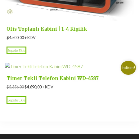
Ofis Toplantı Kabini | 1-4 Kişilik
$
4.500,00
+ KDV
Sepete Ekle
İndirim!
Timer Tekli Telefon Kabini WD-4587
Orijinal
Şu
$
5.356,00
$
4.690,00
+ KDV
fiyat:
andaki
$5.356,00.
fiyat:
Sepete Ekle
$4.690,00.