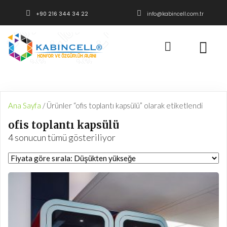
+90 216 344 34 22
info@kabincell.com.tr
Ana Sayfa
/ Ürünler “ofis toplantı kapsülü” olarak etiketlendi
ofis toplantı kapsülü
Fiyata
4 sonucun tümü gösteriliyor
göre
sıralandı:
düşükten
yükseğe